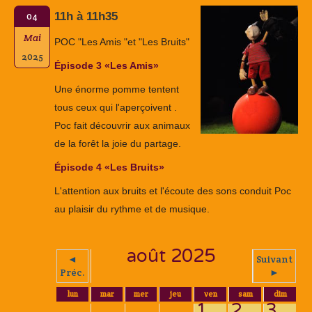
11h à 11h35
04
Mai
POC "Les Amis "et "Les Bruits"
2025
Épisode 3 «Les Amis»
Une énorme pomme tentent
tous ceux qui l'aperçoivent .
Poc fait découvrir aux animaux
de la forêt la joie du partage.
Épisode 4 «Les Bruits»
L'attention aux bruits et l'écoute des sons conduit Poc
au plaisir du rythme et de musique.
août 2025
◄
Suivant
Préc.
►
lun
mar
mer
jeu
ven
sam
dim
1
2
3