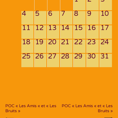
4
5
6
7
8
9
10
11
12
13
14
15
16
17
18
19
20
21
22
23
24
25
26
27
28
29
30
31
Navigation
de
PREV POST
NEXT POST
l’article
POC « Les Amis « et « Les
POC « Les Amis « et « Les
Bruits »
Bruits »