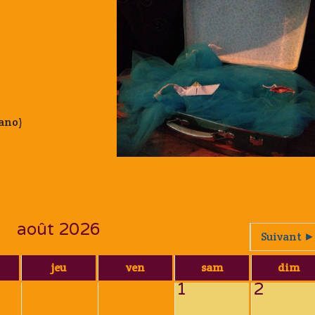
iano)
août 2026
Suivant ►
jeu
ven
sam
dim
1
2