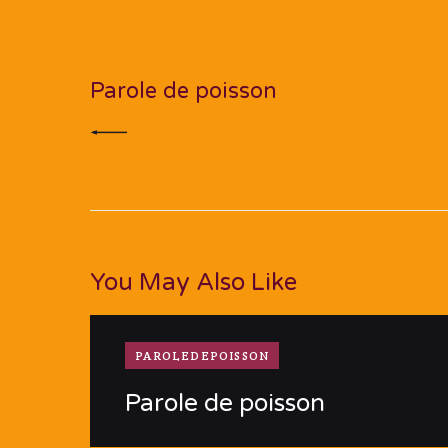
Navigation
de
PREV POST
l’article
Parole de poisson
You May Also Like
PAROLEDEPOISSON
Parole de poisson