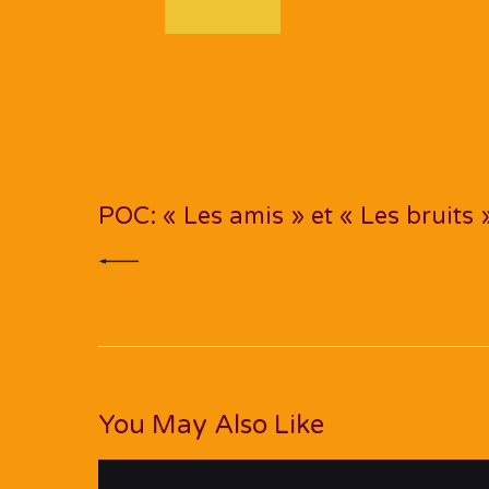
Navigation
de
PREV POST
l’article
POC: « Les amis » et « Les bruits 
You May Also Like