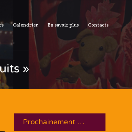
rs
Calendrier
En savoir plus
Contacts
uits »
Prochainement …