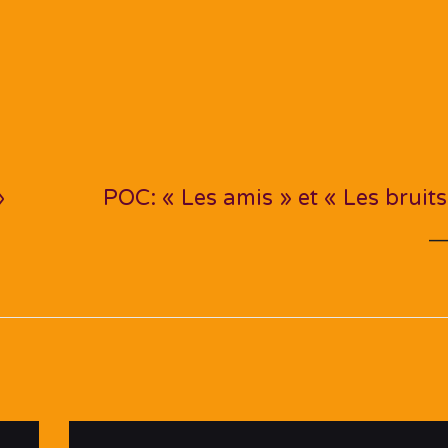
NEXT PO
»
POC: « Les amis » et « Les bruits