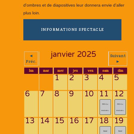
d'ombres et de diapositives leur donnera envie d'aller
plus loin.
INFORMATIONS SPECTACLE
janvier 2025
◄
Suivant
Préc.
►
lun
mar
mer
jeu
ven
sam
dim
1
2
3
4
5
6
7
8
9
10
11
12
POC « La
POC « La
maison »...
maison »...
13
14
15
16
17
18
19
Rond
Rond