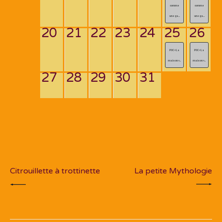
comme
comme
une ga...
une ga...
20
21
22
23
24
25
26
POC « La
POC « La
maison »...
maison »...
27
28
29
30
31
Navigation
de
PREV POST
NEXT POST
l’article
Citrouillette à trottinette
La petite Mythologie