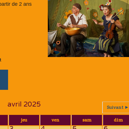
artir de 2 ans
t
avril 2025
Suivant ►
jeu
ven
sam
dim
3
4
5
6