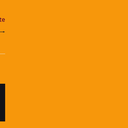
ST
te