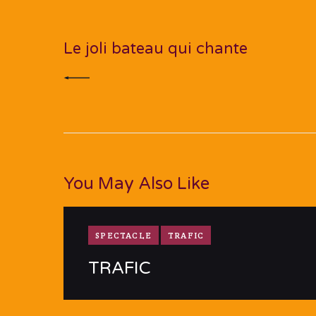
de
PREV POST
l’article
Le joli bateau qui chante
You May Also Like
SPECTACLE
TRAFIC
TRAFIC