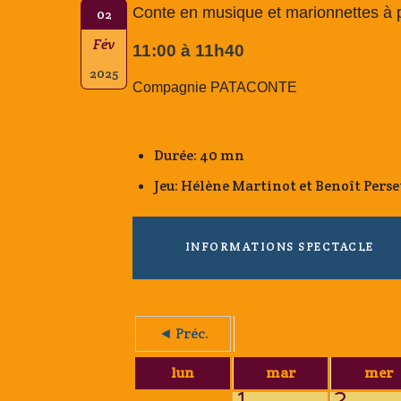
Conte en musique et marionnettes à p
02
Fév
11:00 à 11h40
2025
Compagnie PATACONTE
Durée: 40 mn
Jeu: Hélène Martinot et Benoît Perse
INFORMATIONS SPECTACLE
◄ Préc.
lun
mar
mer
1
2