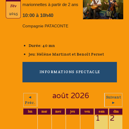
marionnettes à partir de 2 ans
Fév
2025
10:00 à 10h40
Compagnie PATACONTE
Durée: 40 mn
Jeu: Hélène Martinot et Benoît Perset
INFORMATIONS SPECTACLE
août 2026
◄
Suivant
Préc.
►
lun
mar
mer
jeu
ven
sam
dim
1
2