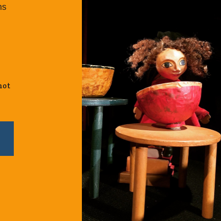
ns
not