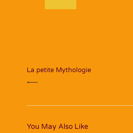
Navigation
de
PREV POST
l’article
La petite Mythologie
You May Also Like