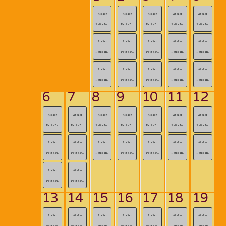
Atelier
Atelier
Atelier
Atelier
Atelier
Petite En...
Petite En...
Petite En...
Petite En...
Petite En...
Atelier
Atelier
Atelier
Atelier
Atelier
Petite En...
Petite En...
Petite En...
Petite En...
Petite En...
Atelier
Atelier
Atelier
Atelier
Atelier
Petite En...
Petite En...
Petite En...
Petite En...
Petite En...
6
7
8
9
10
11
12
Atelier
Atelier
Atelier
Atelier
Atelier
Atelier
Atelier
Petite En...
Petite En...
Petite En...
Petite En...
Petite En...
Petite En...
Petite En...
Atelier
Atelier
Atelier
Atelier
Atelier
Atelier
Atelier
Petite En...
Petite En...
Petite En...
Petite En...
Petite En...
Petite En...
Petite En...
Atelier
Atelier
Petite En...
Petite En...
13
14
15
16
17
18
19
Atelier
Atelier
Atelier
Atelier
Atelier
Atelier
Atelier
Petite En...
Petite En...
Petite En...
Petite En...
Petite En...
Petite En...
Petite En...