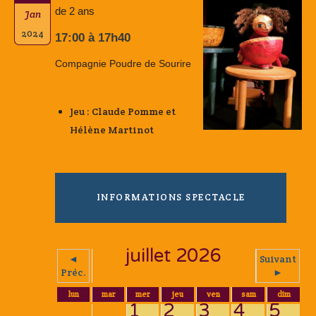
de 2 ans
Jan
2024
17:00 à 17h40
Compagnie Poudre de Sourire
Jeu : Claude Pomme et
Hélène Martinot
INFORMATIONS SPECTACLE
juillet 2026
◄
Suivant
Préc.
►
lun
mar
mer
jeu
ven
sam
dim
1
2
3
4
5