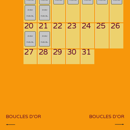
Atelier
Atelier
Petite En...
Petite En...
20
21
22
23
24
25
26
Atelier
Atelier
Petite En...
Petite En...
27
28
29
30
31
Navigation
de
PREV POST
NEXT POST
l’article
BOUCLES D’OR
BOUCLES D’OR