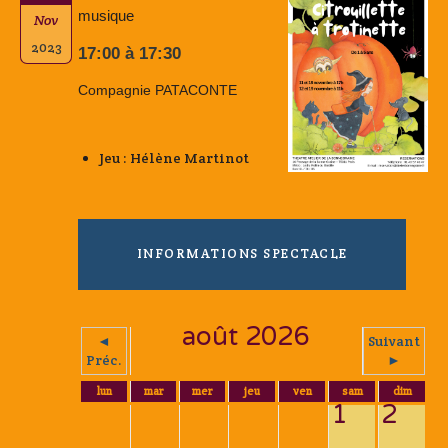
musique
Nov
2023
17:00 à 17:30
Compagnie PATACONTE
Jeu : Hélène Martinot
INFORMATIONS SPECTACLE
août 2026
◄
Suivant
Préc.
►
lun
mar
mer
jeu
ven
sam
dim
1
2