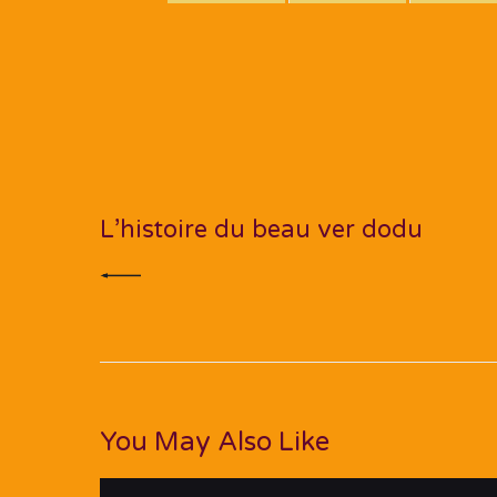
Navigation
de
PREV POST
l’article
L’histoire du beau ver dodu
You May Also Like