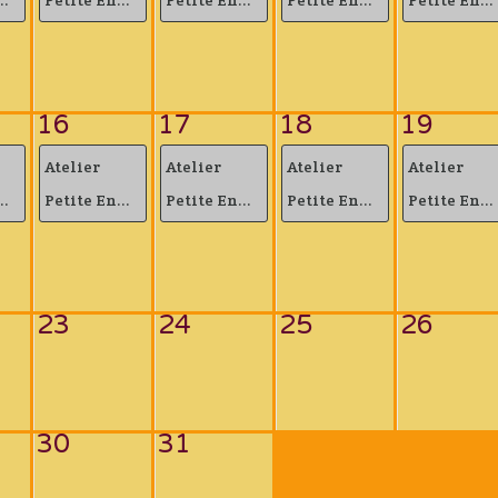
16
17
18
19
Atelier
Atelier
Atelier
Atelier
..
Petite En...
Petite En...
Petite En...
Petite En...
23
24
25
26
30
31