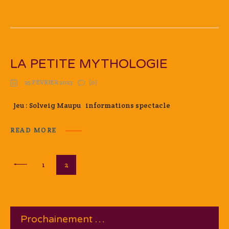
LA PETITE MYTHOLOGIE
25 FÉVRIER 2023
(0)
Jeu : Solveig Maupu informations spectacle
READ MORE
Pagination
PAGE
1
PAGE
2
<
des
publications
Prochainement …