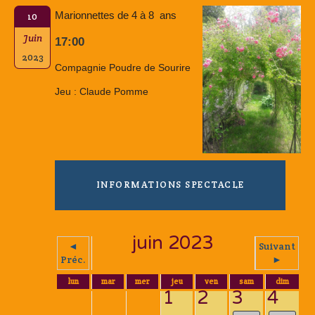
Marionnettes de 4 à 8 ans
10
Juin
17:00
2023
Compagnie Poudre de Sourire
Jeu : Claude Pomme
INFORMATIONS SPECTACLE
juin 2023
◄
Suivant
Préc.
►
lun
mar
mer
jeu
ven
sam
dim
1
2
3
4