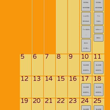
FESTIVAL
FESTIVAL
WISTITITIME
WISTITITIME
La petite
T’es
Mythologie
toujou...
T’es Mytho
Du Rose?
...
Mi-Clos
JJ ou la
désillus...
5
6
7
8
9
10
11
BLANCHE
BLANCHE
ROSE ET R...
ROSE ET R...
12
13
14
15
16
17
18
BLANCHE
BLANCHE
ROSE ET R...
ROSE ET R...
19
20
21
22
23
24
25
BLANCHE
BLANCHE