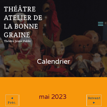
THÉÂTRE
ATELIER DE
LA BONNE
GRAINE
Théâtre Jeune Public
Calendrier
mai 2023
◄
Suivant
Préc.
►