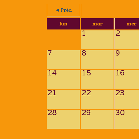
◄ Préc.
lun
mar
mer
1
2
7
8
9
14
15
16
21
22
23
28
29
30