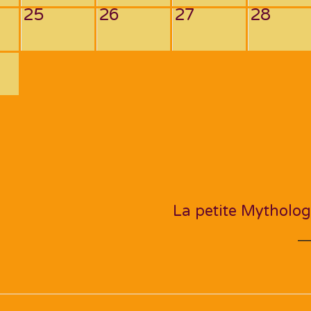
25
26
27
28
NEXT PO
La petite Mytholog