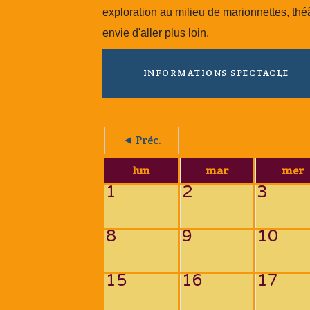
exploration au milieu de marionnettes, théâ
envie d'aller plus loin.
INFORMATIONS SPECTACLE
◄ Préc.
lun
mar
mer
1
2
3
8
9
10
15
16
17