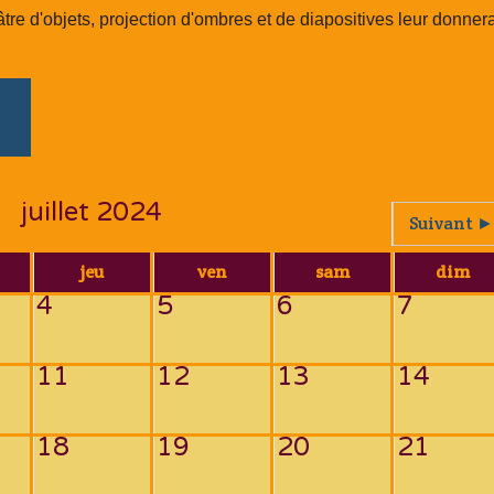
tre d'objets, projection d'ombres et de diapositives leur donner
juillet 2024
Suivant ►
jeu
ven
sam
dim
4
5
6
7
11
12
13
14
18
19
20
21