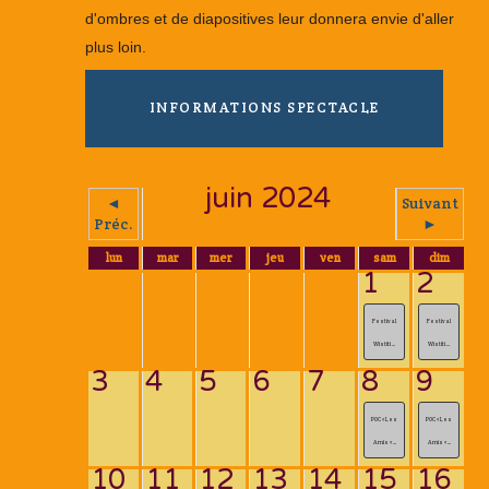
d'ombres et de diapositives leur donnera envie d'aller
plus loin.
INFORMATIONS SPECTACLE
juin 2024
◄
Suivant
Préc.
►
lun
mar
mer
jeu
ven
sam
dim
1
2
Festival
Festival
Wistiti ...
Wistiti ...
3
4
5
6
7
8
9
POC « Les
POC « Les
Amis « ...
Amis « ...
10
11
12
13
14
15
16