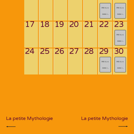
POC « Les
POC « Les
Amis « ...
Amis « ...
17
18
19
20
21
22
23
POC « Les
Amis « ...
24
25
26
27
28
29
30
POC « Les
POC « Les
Amis « ...
Amis « ...
Navigation
de
PREV POST
NEXT POST
l’article
La petite Mythologie
La petite Mythologie