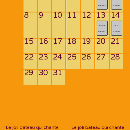
maison »...
maison »...
8
9
10
11
12
13
14
POC « La
POC « La
maison »...
maison »...
15
16
17
18
19
20
21
22
23
24
25
26
27
28
29
30
31
Navigation
de
PREV POST
NEXT POST
l’article
Le joli bateau qui chante
Le joli bateau qui chante