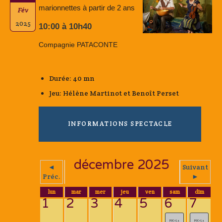
marionnettes à partir de 2 ans
Fév
2025
10:00 à 10h40
Compagnie PATACONTE
Durée: 40 mn
Jeu: Hélène Martinot et Benoît Perset
INFORMATIONS SPECTACLE
décembre 2025
◄
Suivant
Préc.
►
lun
mar
mer
jeu
ven
sam
dim
1
2
3
4
5
6
7
POC « La
POC « La