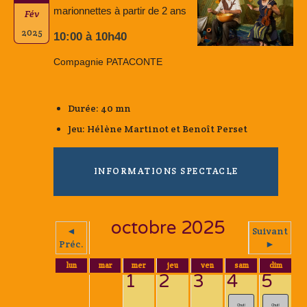
marionnettes à partir de 2 ans
Fév
2025
10:00 à 10h40
Compagnie PATACONTE
Durée: 40 mn
Jeu: Hélène Martinot et Benoît Perset
INFORMATIONS SPECTACLE
octobre 2025
◄
Suivant
Préc.
►
lun
mar
mer
jeu
ven
sam
dim
1
2
3
4
5
Chut!
Chut!