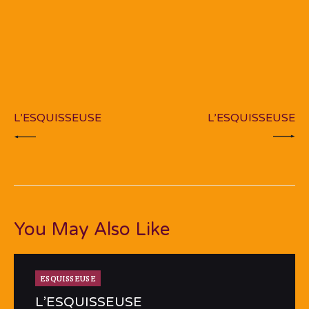
Navigation
de
PREV POST
NEXT POST
l’article
L’ESQUISSEUSE
L’ESQUISSEUSE
You May Also Like
ESQUISSEUSE
L’ESQUISSEUSE