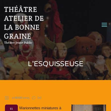
THÉÂTRE
ATELIER DE
LA BONNE
GRAINE
Théâtre Jeune Public
L’ESQUISSEUSE
11 MARS 2023
(0)
Marionnettes miniatures à
11