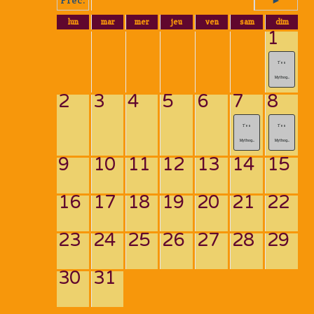
lun
mar
mer
jeu
ven
sam
dim
1
T’es
Mythog...
2
3
4
5
6
7
8
T’es
T’es
Mythog...
Mythog...
9
10
11
12
13
14
15
16
17
18
19
20
21
22
23
24
25
26
27
28
29
30
31