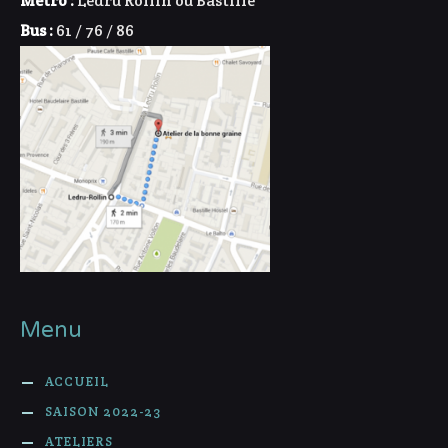
Métro :
Ledru Rollin ou Bastille
Bus :
61 / 76 / 86
Menu
ACCUEIL
SAISON 2022-23
ATELIERS