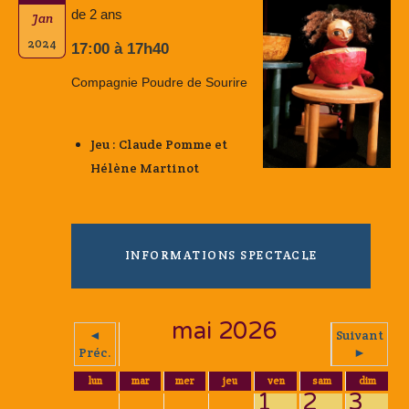
de 2 ans
Jan
2024
17:00 à 17h40
Compagnie Poudre de Sourire
Jeu : Claude Pomme et
Hélène Martinot
INFORMATIONS SPECTACLE
mai 2026
◄
Suivant
Préc.
►
lun
mar
mer
jeu
ven
sam
dim
1
2
3