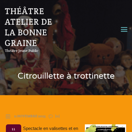
THÉÂTRE
ATELIER DE
LA BONNE
GRAINE
Théâtre Jeune Public
Citrouillette à trottinette
11 NOVEMBRE 2023
(0)
Spectacle en valisettes et en
11