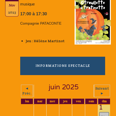
musique
Nov
2023
17:00 à 17:30
Compagnie PATACONTE
Jeu : Hélène Martinot
INFORMATIONS SPECTACLE
juin 2025
◄
Suivant
Préc.
►
lun
mar
mer
jeu
ven
sam
dim
1