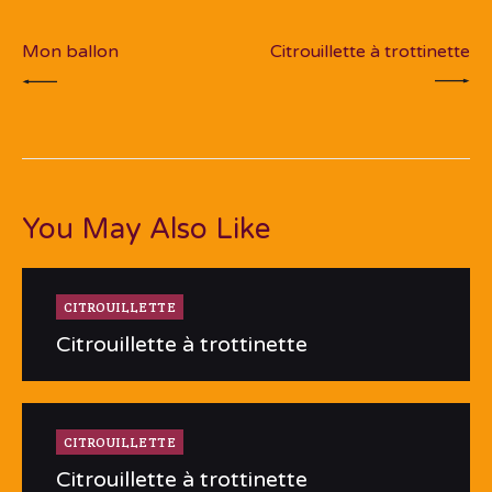
de
PREV POST
NEXT POST
l’article
Mon ballon
Citrouillette à trottinette
You May Also Like
CITROUILLETTE
Citrouillette à trottinette
CITROUILLETTE
Citrouillette à trottinette