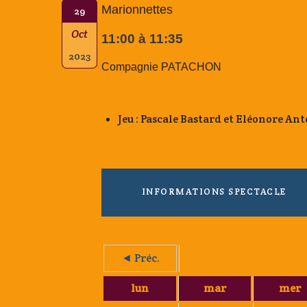
Marionnettes
29
Oct
11:00 à 11:35
2023
Compagnie PATACHON
Jeu : Pascale Bastard et Eléonore A
INFORMATIONS SPECTACLE
◄ Préc.
lun
mar
mer