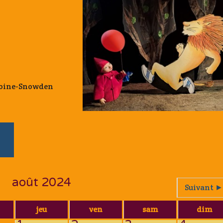
ntoine-Snowden
août 2024
Suivant ►
jeu
ven
sam
dim