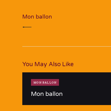
de
PREV POST
l’article
Mon ballon
You May Also Like
MON BALLON
Mon ballon