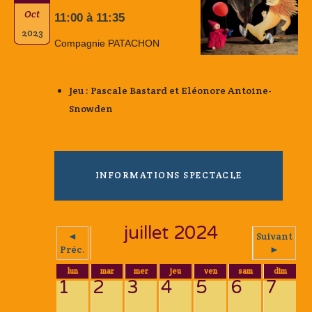
Oct
11:00 à 11:35
2023
Compagnie PATACHON
Jeu : Pascale Bastard et Eléonore Antoine-
Snowden
INFORMATIONS SPECTACLE
juillet 2024
◄
Suivant
Préc.
►
lun
mar
mer
jeu
ven
sam
dim
1
2
3
4
5
6
7