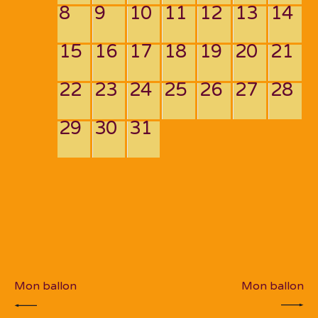
8
9
10
11
12
13
14
15
16
17
18
19
20
21
22
23
24
25
26
27
28
29
30
31
Navigation
de
PREV POST
NEXT POST
l’article
Mon ballon
Mon ballon