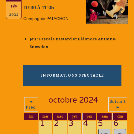
Fév
10:30 à 11:05
2024
Compagnie PATACHON
Jeu : Pascale Bastard et Eléonore Antoine-
Snowden
INFORMATIONS SPECTACLE
octobre 2024
◄
Suivant
Préc.
►
lun
mar
mer
jeu
ven
sam
dim
1
2
3
4
5
6
La forêt
La forêt