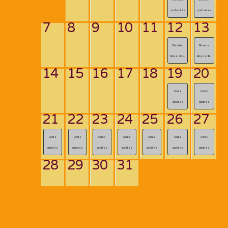
enchantée
enchantée
7
8
9
10
11
12
13
Blanche
Blanche
Rose et R...
Rose et R...
14
15
16
17
18
19
20
Conte
Conte
gouttes
gouttes
21
22
23
24
25
26
27
Conte
Conte
Conte
Conte
Conte
Conte
Conte
gouttes
gouttes
gouttes
gouttes
gouttes
gouttes
gouttes
28
29
30
31